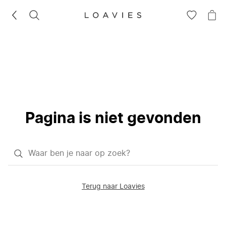
ZOEKEN
GA
NA
NAAR
JE
JE
WI
VERLANG
Pagina is niet gevonden
Waar
ben
je
Terug naar Loavies
naar
op
zoek?