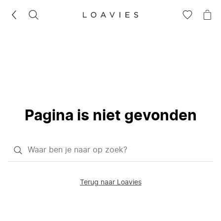
ZOEKEN
GA
NA
NAAR
JE
JE
WI
VERLANG
Pagina is niet gevonden
Waar
ben
je
Terug naar Loavies
naar
op
zoek?