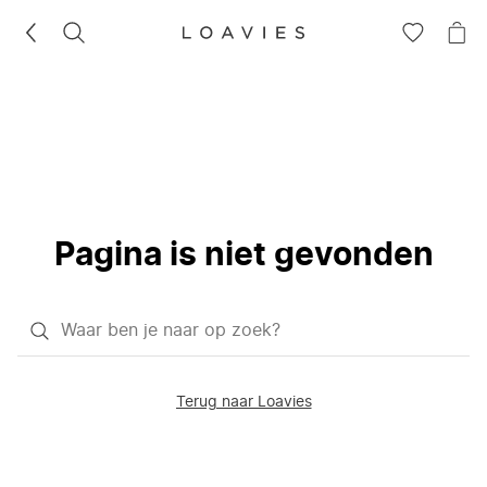
ZOEKEN
GA
NA
NAAR
JE
JE
WI
VERLANG
Pagina is niet gevonden
Waar
ben
je
Terug naar Loavies
naar
op
zoek?