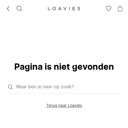
ZOEKEN
GA
NA
NAAR
JE
JE
WI
VERLANG
Pagina is niet gevonden
Waar
ben
je
Terug naar Loavies
naar
op
zoek?