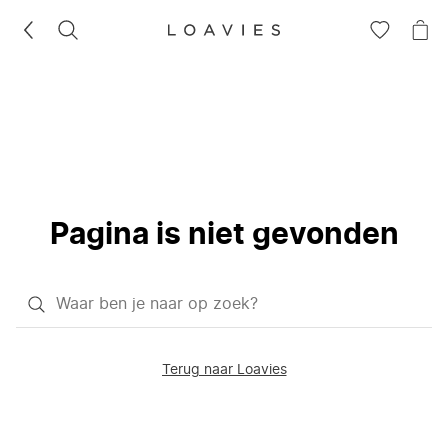
ZOEKEN
GA
NA
NAAR
JE
JE
WI
VERLANG
Pagina is niet gevonden
Waar
ben
je
Terug naar Loavies
naar
op
zoek?