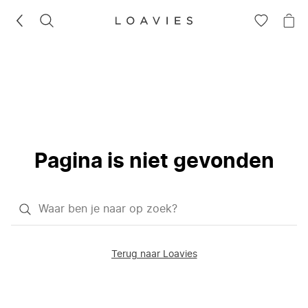
ZOEKEN
GA
NA
NAAR
JE
JE
WI
VERLANG
Pagina is niet gevonden
Waar
ben
je
Terug naar Loavies
naar
op
zoek?