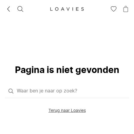
ZOEKEN
GA
NA
NAAR
JE
JE
WI
VERLANG
Pagina is niet gevonden
Waar
ben
je
Terug naar Loavies
naar
op
zoek?