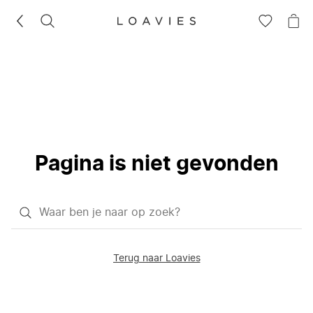
ZOEKEN
GA
NA
NAAR
JE
JE
WI
VERLANG
Pagina is niet gevonden
Waar
ben
je
Terug naar Loavies
naar
op
zoek?