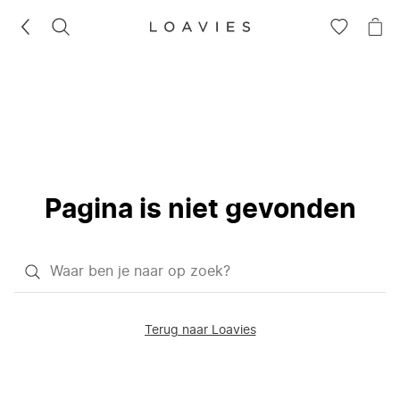
ZOEKEN
GA
NA
NAAR
JE
JE
WI
VERLANG
Pagina is niet gevonden
Waar
ben
je
Terug naar Loavies
naar
op
zoek?