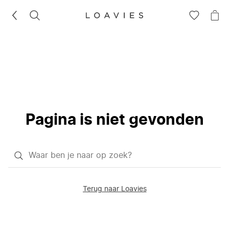
ZOEKEN
GA
NA
NAAR
JE
JE
WI
VERLANG
Pagina is niet gevonden
Waar
ben
je
Terug naar Loavies
naar
op
zoek?