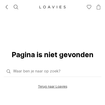
ZOEKEN
GA
NA
NAAR
JE
JE
WI
VERLANG
Pagina is niet gevonden
Waar
ben
je
Terug naar Loavies
naar
op
zoek?