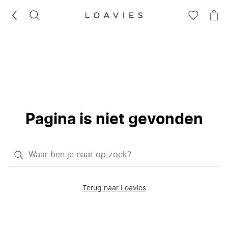
ZOEKEN
GA
NA
NAAR
JE
JE
WI
VERLANG
Pagina is niet gevonden
Waar
ben
je
Terug naar Loavies
naar
op
zoek?