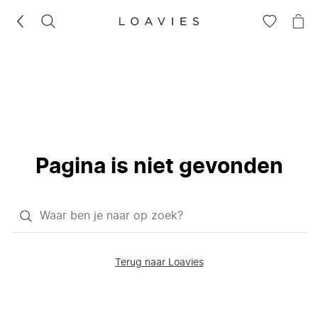
ZOEKEN
GA
NA
NAAR
JE
JE
WI
VERLANG
Pagina is niet gevonden
Waar
ben
je
Terug naar Loavies
naar
op
zoek?