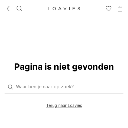
ZOEKEN
GA
NA
NAAR
JE
JE
WI
VERLANG
Pagina is niet gevonden
Waar
ben
je
Terug naar Loavies
naar
op
zoek?