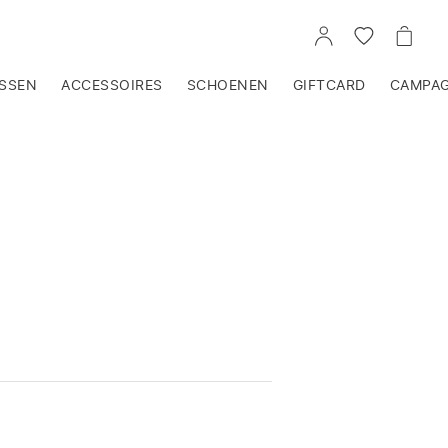
NAAR
GA
NAAR
JE
NAAR
JE
ACCOUNT
JE
WINK
VERLANGLI
SSEN
ACCESSOIRES
SCHOENEN
GIFTCARD
CAMPA