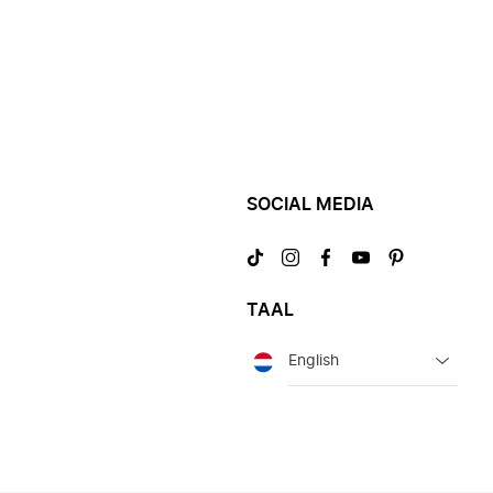
SOCIAL MEDIA
Bezoek
Bezoek
Bezoek
Bezoek
Bezoek
ons
ons
ons
ons
ons
op
op
op
op
op
TAAL
TikTok
Instagram
Facebook
YouTube
Pinterest
Taal