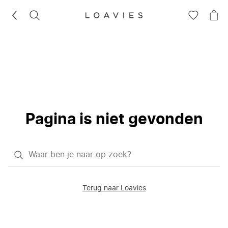
ZOEKEN
GA
NA
NAAR
JE
JE
WI
VERLANG
Pagina is niet gevonden
Waar
ben
je
Terug naar Loavies
naar
op
zoek?