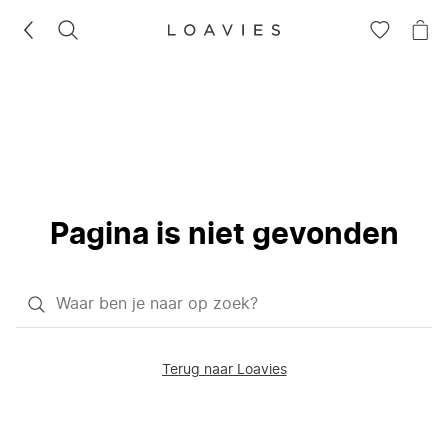
ZOEKEN
GA
NA
NAAR
JE
JE
WI
VERLANG
Pagina is niet gevonden
Waar
ben
je
Terug naar Loavies
naar
op
zoek?