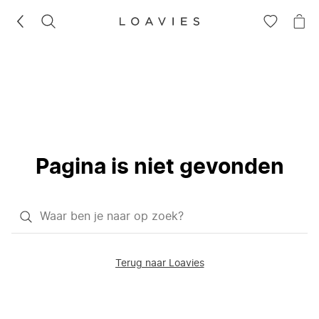
ZOEKEN
GA
NA
NAAR
JE
JE
WI
VERLANG
Pagina is niet gevonden
Waar
ben
je
Terug naar Loavies
naar
op
zoek?