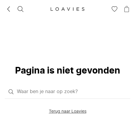
ZOEKEN
GA
NA
NAAR
JE
JE
WI
VERLANG
Pagina is niet gevonden
Waar
ben
je
Terug naar Loavies
naar
op
zoek?