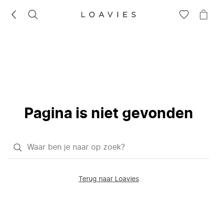
ZOEKEN
GA
NA
NAAR
JE
JE
WI
VERLANG
Pagina is niet gevonden
Waar
ben
je
Terug naar Loavies
naar
op
zoek?