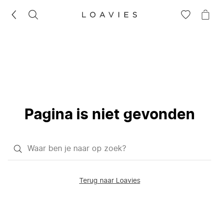
ZOEKEN
GA
NA
NAAR
JE
JE
WI
VERLANG
Pagina is niet gevonden
Waar
ben
je
Terug naar Loavies
naar
op
zoek?