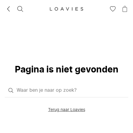
ZOEKEN
GA
NA
NAAR
JE
JE
WI
VERLANG
Pagina is niet gevonden
Waar
ben
je
Terug naar Loavies
naar
op
zoek?