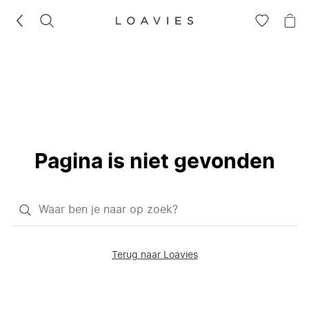
ZOEKEN
GA
NA
NAAR
JE
JE
WI
VERLANG
Pagina is niet gevonden
Waar
ben
je
Terug naar Loavies
naar
op
zoek?