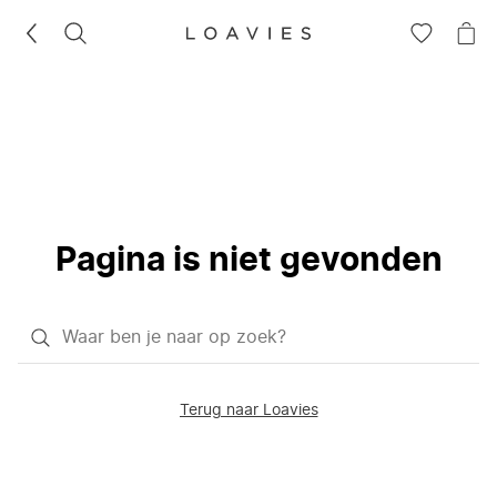
ZOEKEN
GA
NA
NAAR
JE
JE
WI
VERLANG
Pagina is niet gevonden
Waar
ben
je
Terug naar Loavies
naar
op
zoek?