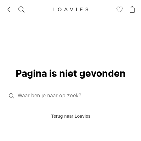
ZOEKEN
GA
NA
NAAR
JE
JE
WI
VERLANG
Pagina is niet gevonden
Waar
ben
je
Terug naar Loavies
naar
op
zoek?