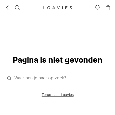
ZOEKEN
GA
NA
NAAR
JE
JE
WI
VERLANG
Pagina is niet gevonden
Waar
ben
je
Terug naar Loavies
naar
op
zoek?