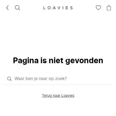
ZOEKEN
GA
NA
NAAR
JE
JE
WI
VERLANG
Pagina is niet gevonden
Waar
ben
je
Terug naar Loavies
naar
op
zoek?