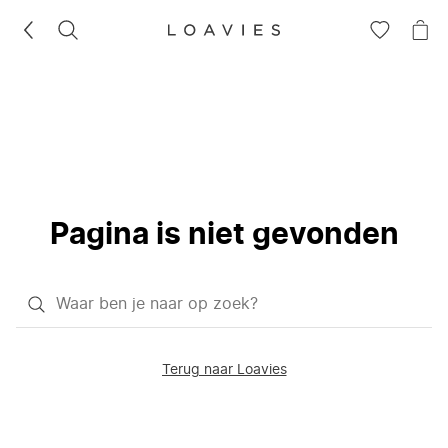
ZOEKEN
GA
NA
NAAR
JE
JE
WI
VERLANG
Pagina is niet gevonden
Waar
ben
je
Terug naar Loavies
naar
op
zoek?