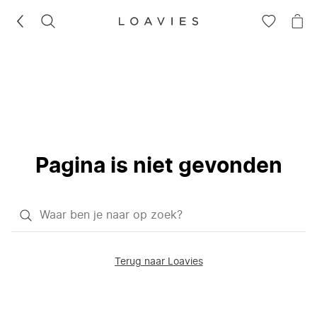
ZOEKEN
GA
NA
NAAR
JE
JE
WI
VERLANG
Pagina is niet gevonden
Waar
ben
je
Terug naar Loavies
naar
op
zoek?