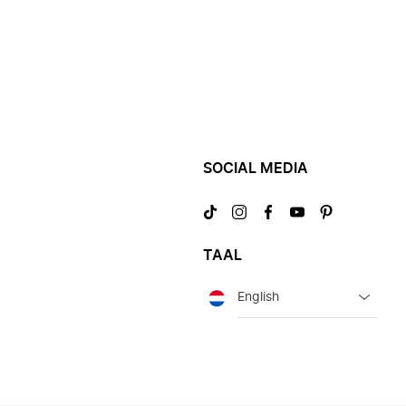
SOCIAL MEDIA
Bezoek
Bezoek
Bezoek
Bezoek
Bezoek
ons
ons
ons
ons
ons
op
op
op
op
op
TAAL
TikTok
Instagram
Facebook
YouTube
Pinterest
Taal