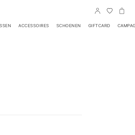
NAAR
GA
NAAR
JE
NAAR
JE
ACCOUNT
JE
WINK
VERLANGLI
SSEN
ACCESSOIRES
SCHOENEN
GIFTCARD
CAMPA