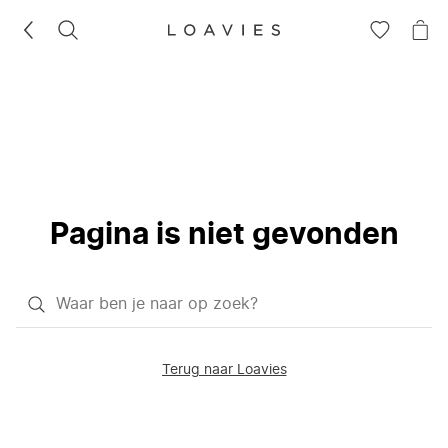
ZOEKEN
GA
NA
NAAR
JE
JE
WI
VERLANG
Pagina is niet gevonden
Waar
ben
je
Terug naar Loavies
naar
op
zoek?