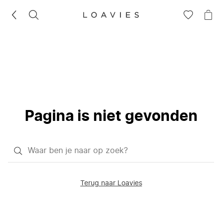
ZOEKEN
GA
NA
NAAR
JE
JE
WI
VERLANG
Pagina is niet gevonden
Waar
ben
je
Terug naar Loavies
naar
op
zoek?