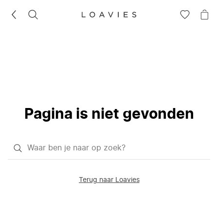
ZOEKEN
GA
NA
NAAR
JE
JE
WI
VERLANG
Pagina is niet gevonden
Waar
ben
je
Terug naar Loavies
naar
op
zoek?