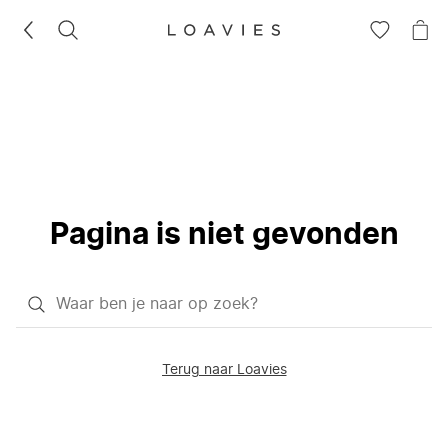
ZOEKEN
GA
NA
NAAR
JE
JE
WI
VERLANG
Pagina is niet gevonden
Waar
ben
je
Terug naar Loavies
naar
op
zoek?