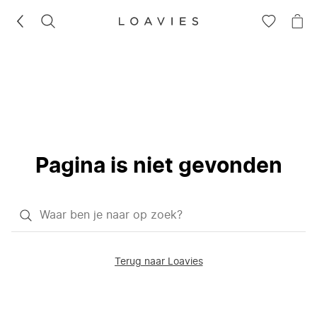
ZOEKEN
GA
NA
NAAR
JE
JE
WI
VERLANG
Pagina is niet gevonden
Waar
ben
je
Terug naar Loavies
naar
op
zoek?