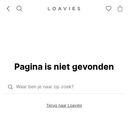
ZOEKEN
GA
NA
NAAR
JE
JE
WI
VERLANG
Pagina is niet gevonden
Waar
ben
je
Terug naar Loavies
naar
op
zoek?