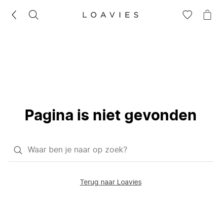
ZOEKEN
GA
NA
NAAR
JE
JE
WI
VERLANG
Pagina is niet gevonden
Waar
ben
je
Terug naar Loavies
naar
op
zoek?