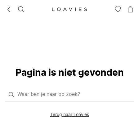
ZOEKEN
GA
NA
NAAR
JE
JE
WI
VERLANG
Pagina is niet gevonden
Waar
ben
je
Terug naar Loavies
naar
op
zoek?