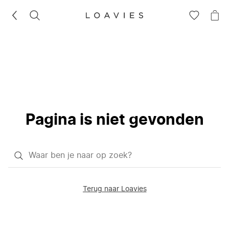
ZOEKEN
GA
NA
NAAR
JE
JE
WI
VERLANG
Pagina is niet gevonden
Waar
ben
je
Terug naar Loavies
naar
op
zoek?