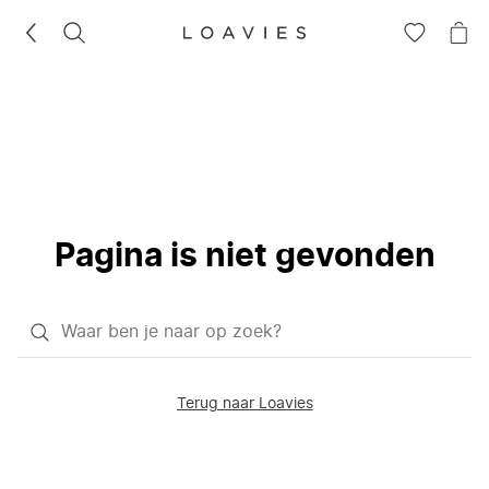
ZOEKEN
GA
NA
NAAR
JE
JE
WI
VERLANG
Pagina is niet gevonden
Waar
ben
je
Terug naar Loavies
naar
op
zoek?