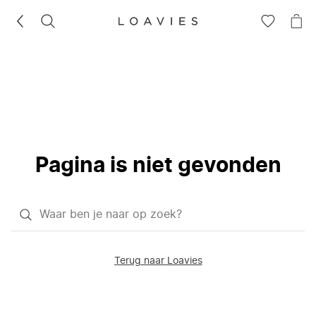
ZOEKEN
GA
NA
NAAR
JE
JE
WI
VERLANG
Pagina is niet gevonden
Waar
ben
je
Terug naar Loavies
naar
op
zoek?