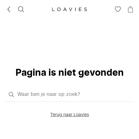
ZOEKEN
GA
NA
NAAR
JE
JE
WI
VERLANG
Pagina is niet gevonden
Waar
ben
je
Terug naar Loavies
naar
op
zoek?