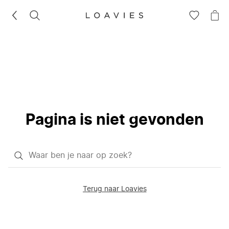
ZOEKEN
GA
NA
NAAR
JE
JE
WI
VERLANG
Pagina is niet gevonden
Waar
ben
je
Terug naar Loavies
naar
op
zoek?