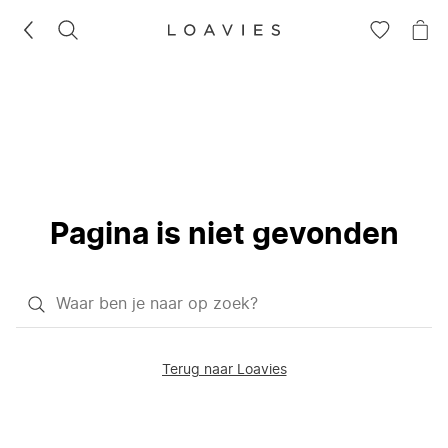
ZOEKEN
GA
NA
NAAR
JE
JE
WI
VERLANG
Pagina is niet gevonden
Waar
ben
je
Terug naar Loavies
naar
op
zoek?