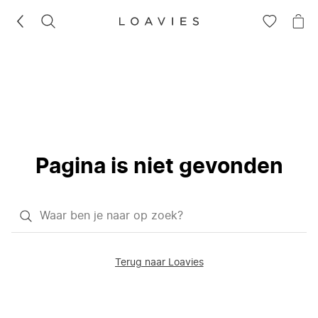
ZOEKEN
GA
NA
NAAR
JE
JE
WI
VERLANG
Pagina is niet gevonden
Waar
ben
je
Terug naar Loavies
naar
op
zoek?