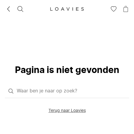
ZOEKEN
GA
NA
NAAR
JE
JE
WI
VERLANG
Pagina is niet gevonden
Waar
ben
je
Terug naar Loavies
naar
op
zoek?