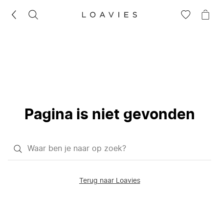
ZOEKEN
GA
NA
NAAR
JE
JE
WI
VERLANG
Pagina is niet gevonden
Waar
ben
je
Terug naar Loavies
naar
op
zoek?