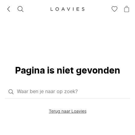
ZOEKEN
GA
NA
NAAR
JE
JE
WI
VERLANG
Pagina is niet gevonden
Waar
ben
je
Terug naar Loavies
naar
op
zoek?