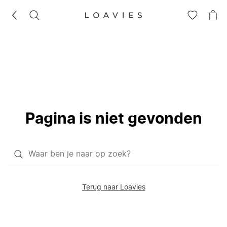
ZOEKEN
GA
NA
NAAR
JE
JE
WI
VERLANG
Pagina is niet gevonden
Waar
ben
je
Terug naar Loavies
naar
op
zoek?