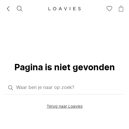
ZOEKEN
GA
NA
NAAR
JE
JE
WI
VERLANG
Pagina is niet gevonden
Waar
ben
je
Terug naar Loavies
naar
op
zoek?